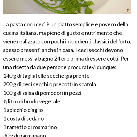
La pasta con i ceci è un piatto semplice e povero della
cucina italiana, ma pieno di gusto e nutrimento che
viene realizzato con pochi ingredienti classici dell'orto,
spesso presenti anche in casa. I ceci secchi devono
essere messi a bagno 24 ore prima di essere cotti. Per
una ricetta da due persone procuratevi dunque:
140 g di tagliatelle secche già pronte
200 g di ceci secchi o precotti in scatola
100 g di salsa di pomodori in pezzi
½ litro di brodo vegetale
1 spicchio d'aglio
1 costa di sedano
1 rametto di rosmarino
30 g di parmigiano