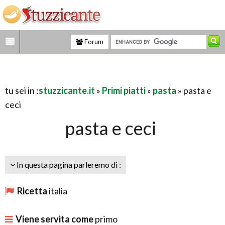
Forum
tu sei in :
stuzzicante.it
»
Primi piatti
»
pasta
» pasta e
ceci
pasta e ceci
In questa pagina parleremo di :
Ricetta
italia
Viene servita come
primo