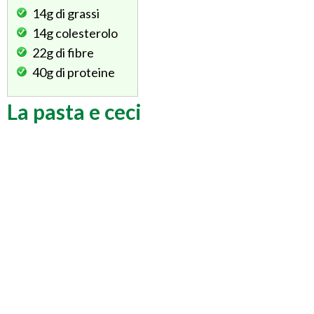
14g
di grassi
14g
colesterolo
22g
di fibre
40g
di proteine
La pasta e ceci