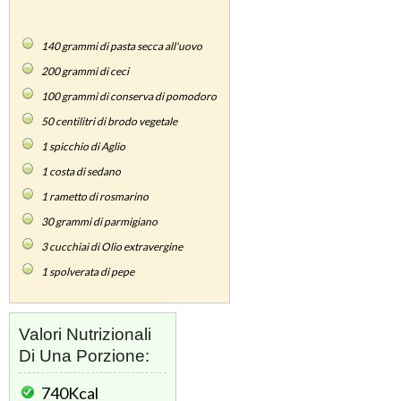
140
grammi di pasta secca all'uovo
200
grammi di ceci
100
grammi di conserva di pomodoro
50
centilitri di brodo vegetale
1
spicchio di Aglio
1
costa di sedano
1
rametto di rosmarino
30
grammi di parmigiano
3
cucchiai di Olio extravergine
1
spolverata di pepe
Valori Nutrizionali
Di Una Porzione:
740Kcal