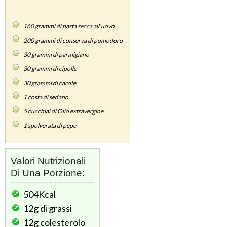
160
grammi di pasta secca all'uovo
200
grammi di conserva di pomodoro
30
grammi di parmigiano
30
grammi di cipolle
30
grammi di carote
1
costa di sedano
5
cucchiai di Olio extravergine
1
spolverata di pepe
Valori Nutrizionali
Di Una Porzione:
504Kcal
12g
di grassi
12g
colesterolo