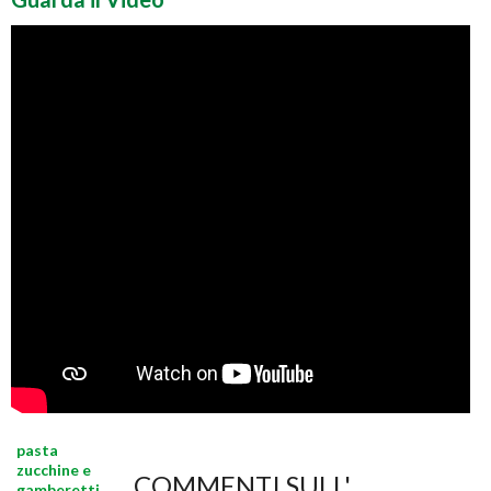
pasta
zucchine e
COMMENTI SULL'
gamberetti