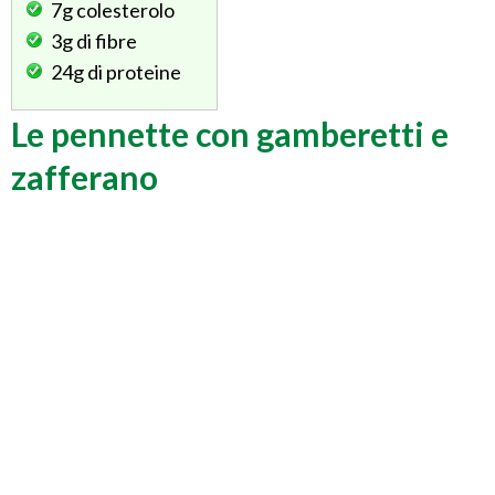
7g
colesterolo
3g
di fibre
24g
di proteine
Le pennette con gamberetti e
zafferano