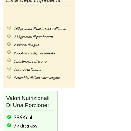
Lista Degli Ingredienti
160
grammi di pasta secca all'uovo
200
grammi di gamberetti
2
spicchi di Aglio
2
spolverate di prezzemolo
1
bustina di zafferano
1
scorza di limone
4
cucchiai di Olio extravergine
Valori Nutrizionali
Di Una Porzione:
396Kcal
7g
di grassi