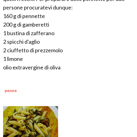
persone procuratevi dunque:
160 g di pennette
200 g di gamberetti
1 bustina di zafferano
2 spicchi d'aglio
2 ciuffetto di prezzemolo
1 limone
olio extravergine di oliva
penne