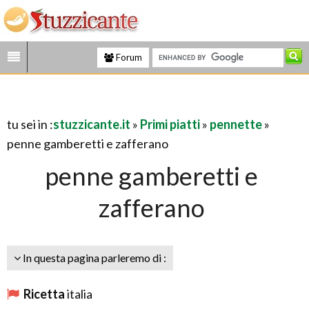
Forum
tu sei in :
stuzzicante.it
»
Primi piatti
»
pennette
»
penne gamberetti e zafferano
penne gamberetti e
zafferano
In questa pagina parleremo di :
Ricetta
italia