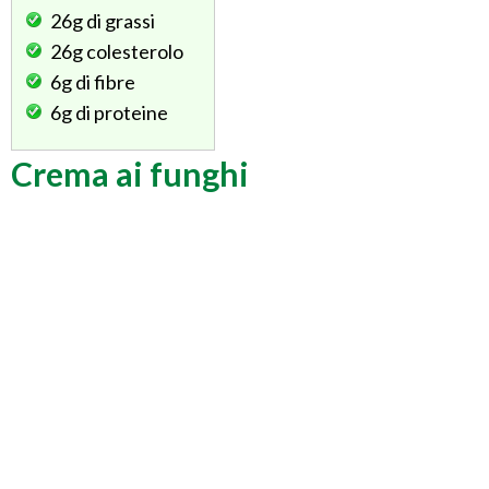
26g
di grassi
26g
colesterolo
6g
di fibre
6g
di proteine
Crema ai funghi