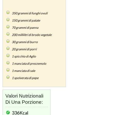
350
grammi di funghi ovuli
150
grammi di patate
70
grammi di panna
200
millilitri di brodo vegetale
30
grammi di burro
20
grammi di porri
1
spicchio di Aglio
1
manciata di prezzemolo
1
manciata di sale
1
spolverata di pepe
Valori Nutrizionali
Di Una Porzione:
336Kcal