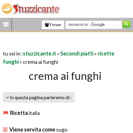
Forum
tu sei in :
stuzzicante.it
»
Secondi piatti
»
ricette
funghi
» crema ai funghi
crema ai funghi
In questa pagina parleremo di :
Ricetta
italia
Viene servita come
sugo