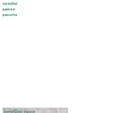
tortellini
panna e
pancetta
tortellini zucca