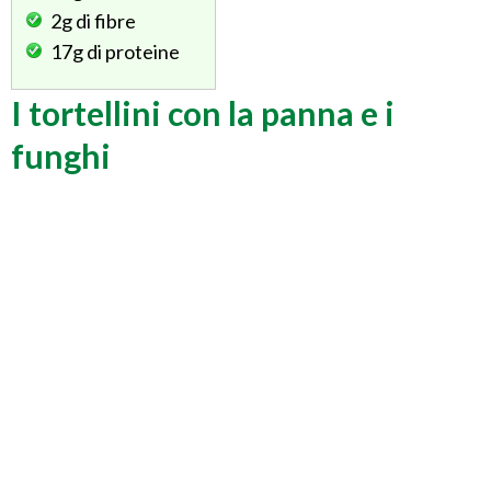
2g
di fibre
17g
di proteine
I tortellini con la panna e i
funghi