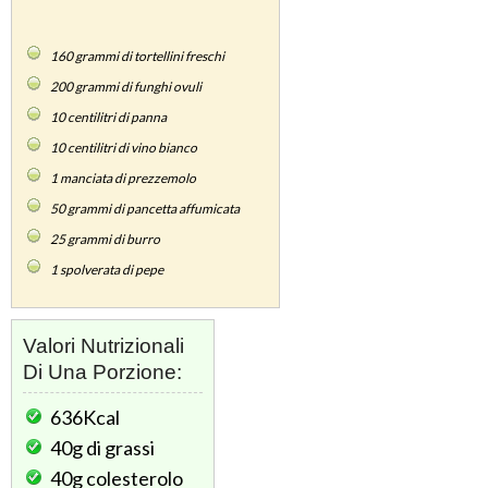
160
grammi di tortellini freschi
200
grammi di funghi ovuli
10
centilitri di panna
10
centilitri di vino bianco
1
manciata di prezzemolo
50
grammi di pancetta affumicata
25
grammi di burro
1
spolverata di pepe
Valori Nutrizionali
Di Una Porzione:
636Kcal
40g
di grassi
40g
colesterolo