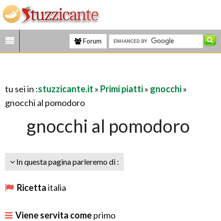
Forum
tu sei in :
stuzzicante.it
»
Primi piatti
»
gnocchi
»
gnocchi al pomodoro
gnocchi al pomodoro
In questa pagina parleremo di :
Ricetta
italia
Viene servita come
primo