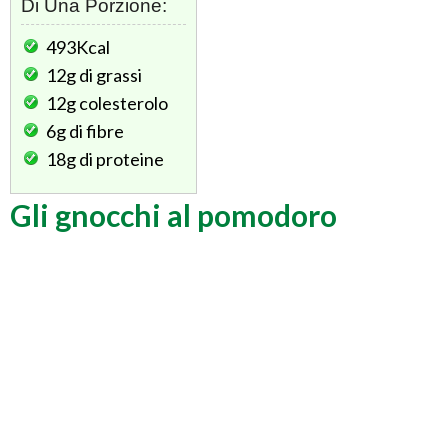
Di Una Porzione:
493Kcal
12g
di grassi
12g
colesterolo
6g
di fibre
18g
di proteine
Gli gnocchi al pomodoro