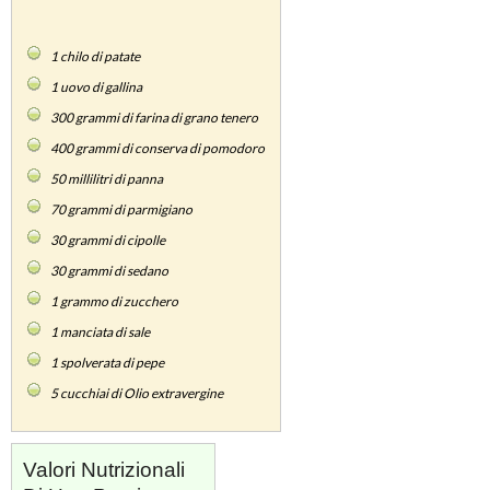
1
chilo di patate
1
uovo di gallina
300
grammi di farina di grano tenero
400
grammi di conserva di pomodoro
50
millilitri di panna
70
grammi di parmigiano
30
grammi di cipolle
30
grammi di sedano
1
grammo di zucchero
1
manciata di sale
1
spolverata di pepe
5
cucchiai di Olio extravergine
Valori Nutrizionali