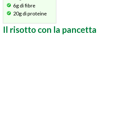
6g
di fibre
20g
di proteine
Il risotto con la pancetta