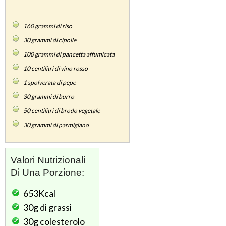
160
grammi di riso
30
grammi di cipolle
100
grammi di pancetta affumicata
10
centilitri di vino rosso
1
spolverata di pepe
30
grammi di burro
50
centilitri di brodo vegetale
30
grammi di parmigiano
Valori Nutrizionali
Di Una Porzione:
653Kcal
30g
di grassi
30g
colesterolo