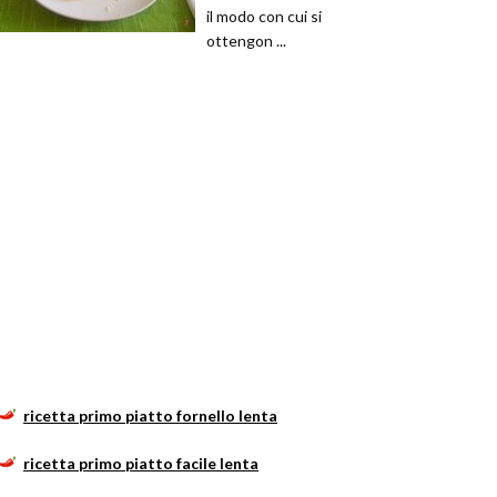
il modo con cui si
ottengon ...
ricetta primo piatto fornello lenta
ricetta primo piatto facile lenta