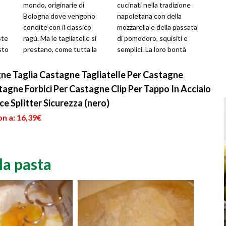
mondo, originarie di
cucinati nella tradizione
Bologna dove vengono
napoletana con della
condite con il classico
mozzarella e della passata
ste
ragù. Ma le tagliatelle si
di pomodoro, squisiti e
sto
prestano, come tutta la
semplici. La loro bontà
ne,
pasta, ai condimenti più
risiede tutta nella fres...
sv...
ne Taglia Castagne Tagliatelle Per Castagne
agne Forbici Per Castagne Clip Per Tappo In Acciaio
ce Splitter Sicurezza (nero)
n a: 16,39€
la pasta