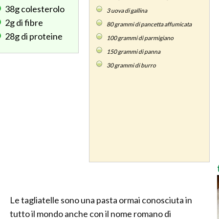
38g
colesterolo
3
uova di gallina
2g
di fibre
80
grammi di pancetta affumicata
28g
di proteine
100
grammi di parmigiano
150
grammi di panna
30
grammi di burro
Le tagliatelle sono una pasta ormai conosciuta in
tutto il mondo anche con il nome romano di