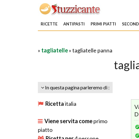
RICETTE
ANTIPASTI
PRIMI PIATTI
SECONDI
»
tagliatelle
» tagliatelle panna
tagli
In questa pagina parleremo di :
Ricetta
italia
V
D
Viene servita come
primo
piatto
Ricetta per
4
persone