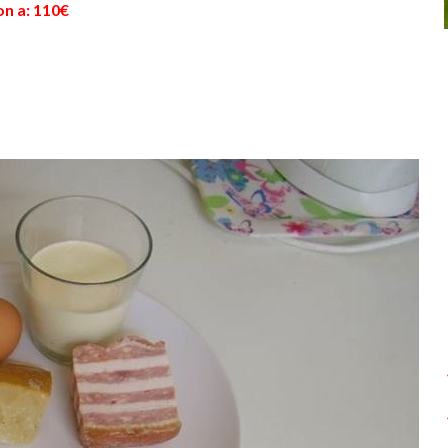
on a: 110€