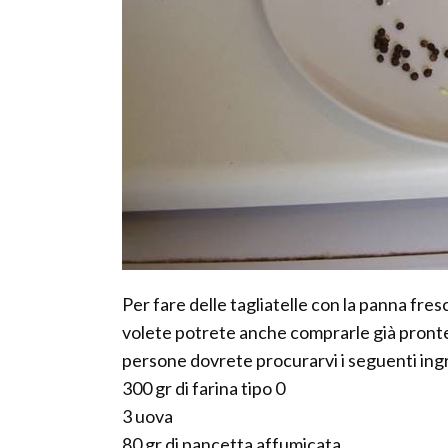
Per fare delle tagliatelle con la panna fre
volete potrete anche comprarle già pronte
persone dovrete procurarvi i seguenti ing
300 gr di farina tipo 0
3 uova
80 gr di pancetta affumicata