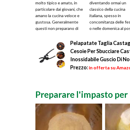
molto tipico e amato, in
diventando ormai un
particolare dai giovani, che
classico della cucina
amano la cucina veloce e
italiana, spesso in
gustosa. Generalmente
concomitanza delle fe
questi non preparano di
o nelle domenica al po
certo le tagliatelle fatte in
delle tradizionali lasag
...
lunghe nei tempi di p...
Pelapatate Taglia Castag
Cesoie Per Sbucciare Cast
Inossidabile Guscio Di No
Prezzo:
in offerta su Amazo
Preparare l'impasto per 