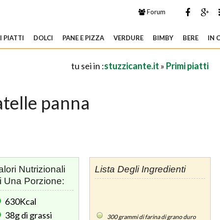
Forum
 PIATTI
DOLCI
PANE E PIZZA
VERDURE
BIMBY
BERE
IN 
tu sei in :
stuzzicante.it
»
Primi piatti
atelle panna
alori Nutrizionali
Lista Degli Ingredienti
i Una Porzione:
630Kcal
38g
di grassi
300
grammi di farina di grano duro