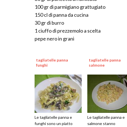
100 gr di parmigiano grattugiato
150 cl di panna da cucina
30 gr di burro
1 ciuffo di prezzemolo a scelta
pepe nero in grani
tagliatelle panna
tagliatelle panna
funghi
salmone
Le tagliatelle panna e
Le tagliatelle panna e
funghi sono un piatto
salmone stanno