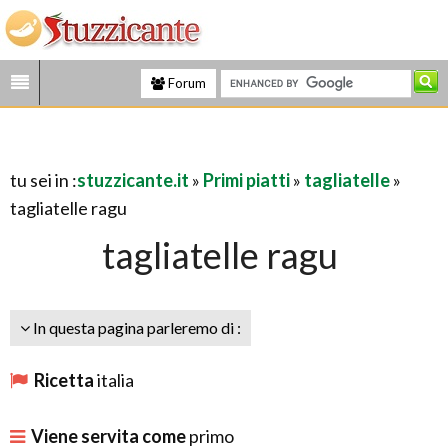
Forum
tu sei in :
stuzzicante.it
»
Primi piatti
»
tagliatelle
»
tagliatelle ragu
tagliatelle ragu
In questa pagina parleremo di :
Ricetta
italia
Viene servita come
primo