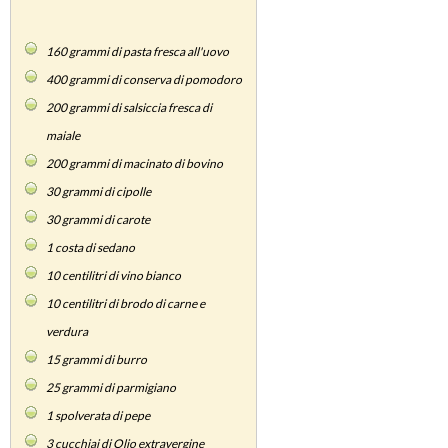
160
grammi di pasta fresca all'uovo
400
grammi di conserva di pomodoro
200
grammi di salsiccia fresca di
maiale
200
grammi di macinato di bovino
30
grammi di cipolle
30
grammi di carote
1
costa di sedano
10
centilitri di vino bianco
10
centilitri di brodo di carne e
verdura
15
grammi di burro
25
grammi di parmigiano
1
spolverata di pepe
3
cucchiai di Olio extravergine