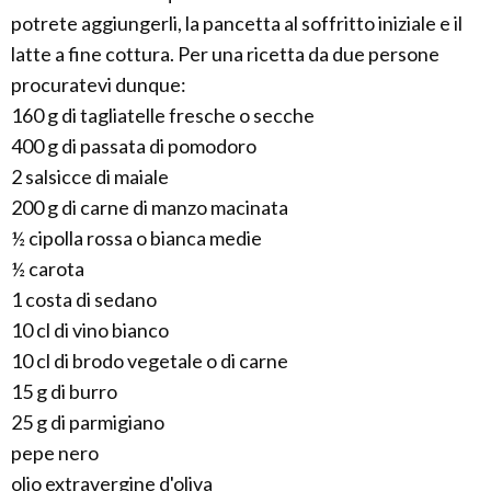
potrete aggiungerli, la pancetta al soffritto iniziale e il
latte a fine cottura. Per una ricetta da due persone
procuratevi dunque:
160 g di tagliatelle fresche o secche
400 g di passata di pomodoro
2 salsicce di maiale
200 g di carne di manzo macinata
½ cipolla rossa o bianca medie
½ carota
1 costa di sedano
10 cl di vino bianco
10 cl di brodo vegetale o di carne
15 g di burro
25 g di parmigiano
pepe nero
olio extravergine d'oliva