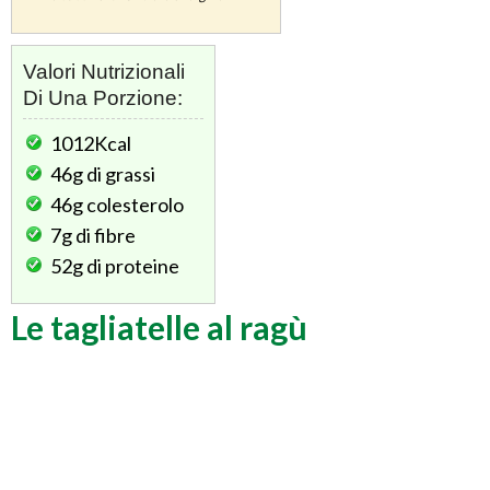
Valori Nutrizionali
Di Una Porzione:
1012Kcal
46g
di grassi
46g
colesterolo
7g
di fibre
52g
di proteine
Le tagliatelle al ragù