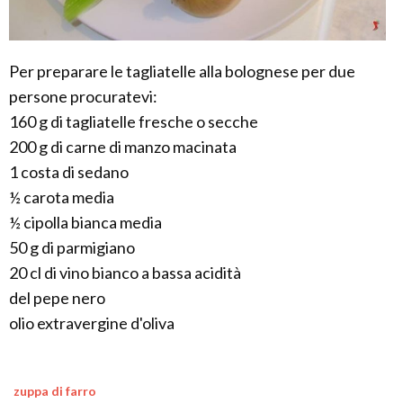
Per preparare le tagliatelle alla bolognese per due
persone procuratevi:
160 g di tagliatelle fresche o secche
200 g di carne di manzo macinata
1 costa di sedano
½ carota media
½ cipolla bianca media
50 g di parmigiano
20 cl di vino bianco a bassa acidità
del pepe nero
olio extravergine d'oliva
zuppa di farro