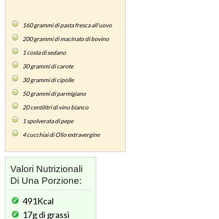
160
grammi di pasta fresca all'uovo
200
grammi di macinato di bovino
1
costa di sedano
30
grammi di carote
30
grammi di cipolle
50
grammi di parmigiano
20
centilitri di vino bianco
1
spolverata di pepe
4
cucchiai di Olio extravergine
Valori Nutrizionali
Di Una Porzione:
491Kcal
17g
di grassi