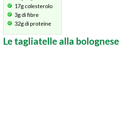
17g
colesterolo
3g
di fibre
32g
di proteine
Le tagliatelle alla bolognese