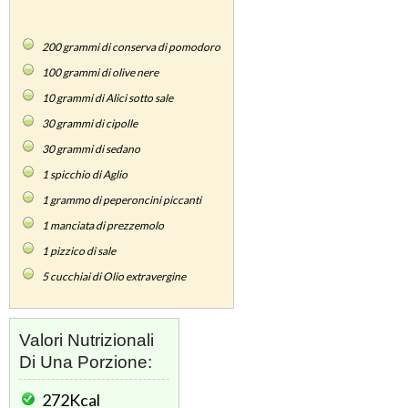
200
grammi di conserva di pomodoro
100
grammi di olive nere
10
grammi di Alici sotto sale
30
grammi di cipolle
30
grammi di sedano
1
spicchio di Aglio
1
grammo di peperoncini piccanti
1
manciata di prezzemolo
1
pizzico di sale
5
cucchiai di Olio extravergine
Valori Nutrizionali
Di Una Porzione:
272Kcal