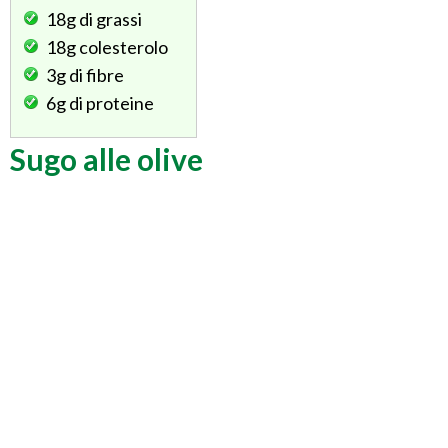
18g
di grassi
18g
colesterolo
3g
di fibre
6g
di proteine
Sugo alle olive