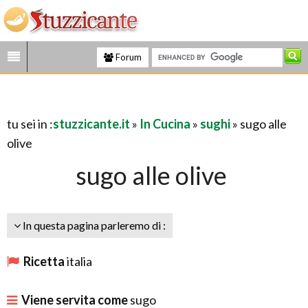
Forum
tu sei in :
stuzzicante.it
»
In Cucina
»
sughi
» sugo alle
olive
sugo alle olive
In questa pagina parleremo di :
Ricetta
italia
Viene servita come
sugo