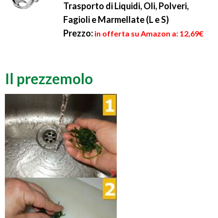
Trasporto di Liquidi, Oli, Polveri,
Fagioli e Marmellate (L e S)
Prezzo:
in offerta su Amazon a: 12,69€
Il prezzemolo