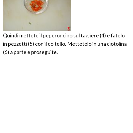
Quindi mettete il peperoncino sul tagliere (4) e fatelo
in pezzetti (5) con il coltello. Mettetelo in una ciotolina
(6) a parte e proseguite.