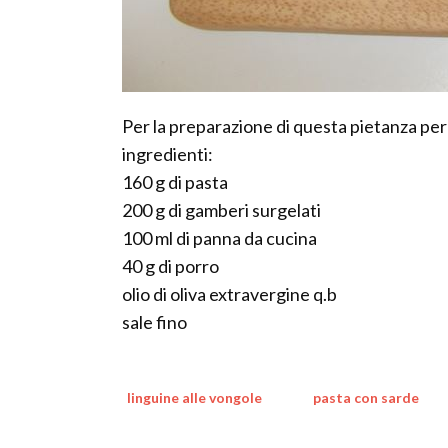
Per la preparazione di questa pietanza per
ingredienti:
160 g di pasta
200 g di gamberi surgelati
100 ml di panna da cucina
40 g di porro
olio di oliva extravergine q.b
sale fino
linguine alle vongole
pasta con sarde