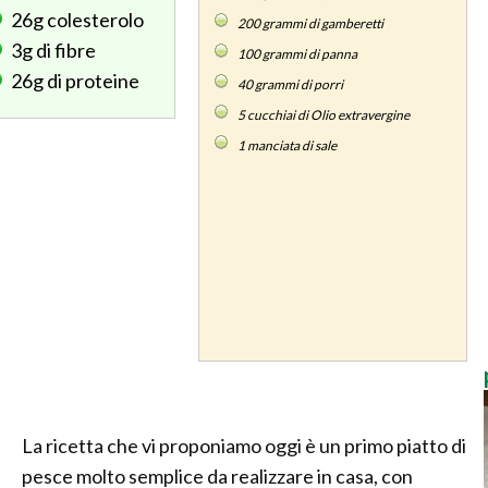
26g
colesterolo
200
grammi di gamberetti
3g
di fibre
100
grammi di panna
26g
di proteine
40
grammi di porri
5
cucchiai di Olio extravergine
1
manciata di sale
La ricetta che vi proponiamo oggi è un primo piatto di
pesce molto semplice da realizzare in casa, con