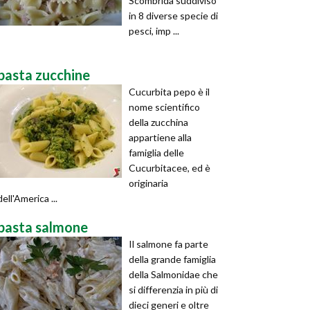
Scombrida suddiviso
in 8 diverse specie di
pesci, imp ...
pasta zucchine
Cucurbita pepo è il
nome scientifico
della zucchina
appartiene alla
famiglia delle
Cucurbitacee, ed è
originaria
dell'America ...
pasta salmone
Il salmone fa parte
della grande famiglia
della Salmonidae che
si differenzia in più di
dieci generi e oltre