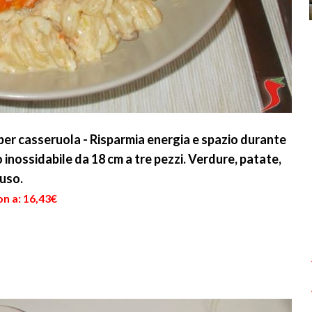
 per casseruola - Risparmia energia e spazio durante
io inossidabile da 18 cm a tre pezzi. Verdure, patate,
luso.
n a: 16,43€