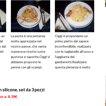
è un
La pasta è una pietanza
Oggi vi proponiamo un
al
molto apprezzata nel
primo piatto dal sapere
o dal
nostro paese, che vanta
inconfondibile, realizzato
lti
numerose ricette tutte
con le tagliatelle all'uovo e
gustose e saporite.Oggi vi
l'aggiunta dei
abbiamo proposto le
gamberetti.Realizzare
penne con gli scampi,
questa pietanza è molto
ottimi da servire sulle
semplice ed una volta,
vostre tavole...
porterete i...
silicone, set da 3 pezzi
n a: 8,39€