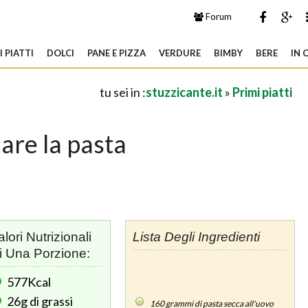
Forum
 PIATTI
DOLCI
PANE E PIZZA
VERDURE
BIMBY
BERE
IN 
tu sei in :
stuzzicante.it
»
Primi piatti
are la pasta
alori Nutrizionali
Lista Degli Ingredienti
i Una Porzione:
577Kcal
26g
di grassi
160
grammi di pasta secca all'uovo