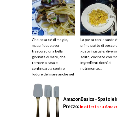
Che cosa c'è di meglio,
La pasta con le sarde 
magari dopo aver
primo piatto di pesce d
trascorso una bella
gusto inusuale, divers
giornata di mare, che
solito, cucinato con mo
tornare a casa e
ingredienti ricchi di
continuare a sentire
nutrimento....
l'odore del mare anche nel
piatto? Per portare il mare
in tavola basta davvero ...
AmazonBasics - Spatole in 
Prezzo:
in offerta su Amazo