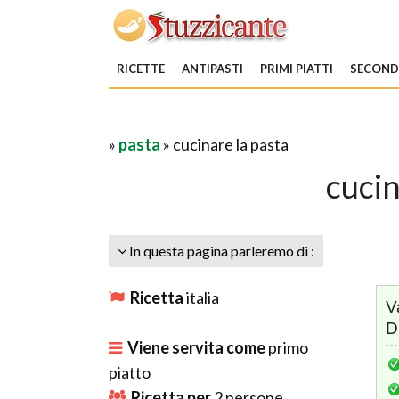
RICETTE
ANTIPASTI
PRIMI PIATTI
SECONDI
»
pasta
» cucinare la pasta
cucin
In questa pagina parleremo di :
Ricetta
italia
V
D
Viene servita come
primo
piatto
Ricetta per
2
persone