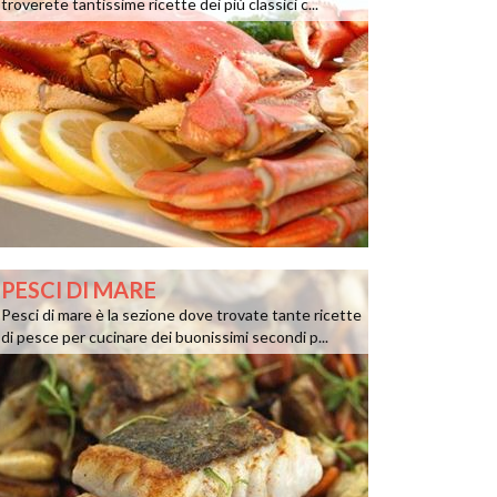
troverete tantissime ricette dei più classici c...
PESCI DI MARE
Pesci di mare è la sezione dove trovate tante ricette
di pesce per cucinare dei buonissimi secondi p...