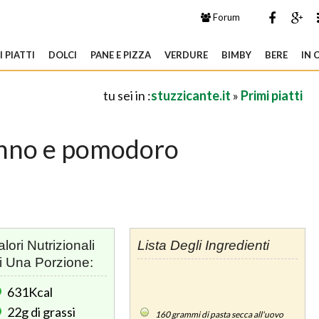
Forum
 PIATTI
DOLCI
PANE E PIZZA
VERDURE
BIMBY
BERE
IN 
tu sei in :
stuzzicante.it
»
Primi piatti
nno e pomodoro
alori Nutrizionali
Lista Degli Ingredienti
i Una Porzione:
631Kcal
22g
di grassi
160
grammi di pasta secca all'uovo