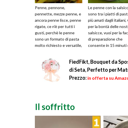
Penne, pennone,
Le penne con la salsicc
pennette, mezze penne, e
sono tra i piatti di pas
ancora penne lisce, penne
più amati dagli italiani,
rigate, ce n'è per tutti i
per la bontà delle nost
gusti, perchè le penne
salsicce, vuoi per la fac
sono un formato di pasta
di preparazione che
molto richiesto e versatile,
consente in 15 minuti 
grazie al fatto di esse
preparare un o...
vuote...
FiedFikt, Bouquet da Spos
di Seta, Perfetto per Mat
Prezzo:
in offerta su Amazo
Il soffritto