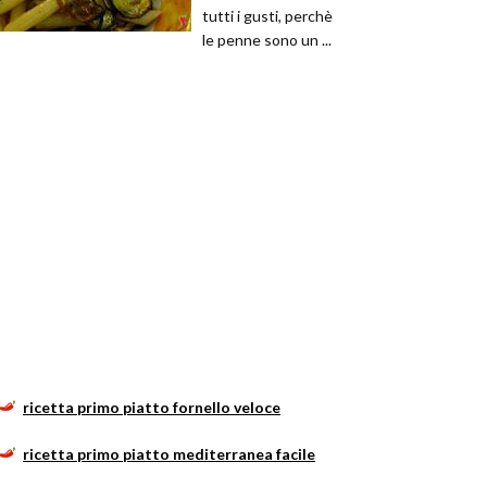
tutti i gusti, perchè
le penne sono un ...
ricetta primo piatto fornello veloce
ricetta primo piatto mediterranea facile