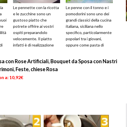
ia
Le pennette con la ricotta
Le penne con il tonno e i
ta
e le zucchine sono un
pomodorini sono uno dei
 vuoi
gustoso piatto che
grandi classici della cucina
re
potrete offrire ai vostri
italiana, siciliana nello
ilità
ospiti preparandolo
specifico, particolarmente
velocemente. Il piatto
popolari tra i giovani,
di
infatti è di realizzazione
oppure come pasta di
molto semplice e veloce,
mezzanotte al posto dei...
ma regala o...
a con Rose Artificiali, Bouquet da Sposa con Nastri
rimoni, Feste, chiese Rosa
n a: 10,92€