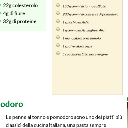
22g
colesterolo
150
grammi di tonno sott'olio
4g
di fibre
200
grammi di conserva di pomodoro
32g
di proteine
1
spicchio di Aglio
1
grammo di Acciughe o Alici
1
manciata di prezzemolo
1
spolverata di pepe
5
cucchiai di Olio extravergine
modoro
Le penne al tonno e pomodoro sono uno dei piatti più
classici della cucina italiana, una pasta sempre