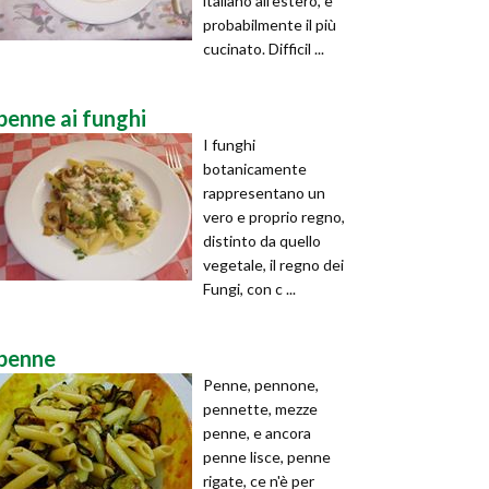
italiano all'estero, e
probabilmente il più
cucinato. Difficil ...
penne ai funghi
I funghi
botanicamente
rappresentano un
vero e proprio regno,
distinto da quello
vegetale, il regno dei
Fungi, con c ...
penne
Penne, pennone,
pennette, mezze
penne, e ancora
penne lisce, penne
rigate, ce n'è per