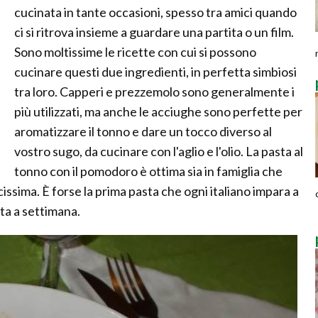
cucinata in tante occasioni, spesso tra amici quando
ci si ritrova insieme a guardare una partita o un film.
Sono moltissime le ricette con cui si possono
cucinare questi due ingredienti, in perfetta simbiosi
tra loro. Capperi e prezzemolo sono generalmente i
più utilizzati, ma anche le acciughe sono perfette per
aromatizzare il tonno e dare un tocco diverso al
vostro sugo, da cucinare con l'aglio e l'olio. La pasta al
tonno con il pomodoro è ottima sia in famiglia che
issima. È forse la prima pasta che ogni italiano impara a
ta a settimana.