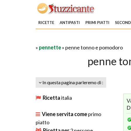
RICETTE
ANTIPASTI
PRIMI PIATTI
SECONDI
»
pennette
» penne tonno e pomodoro
penne to
In questa pagina parleremo di :
Ricetta
italia
V
D
Viene servita come
primo
piatto
Ricetta per
2
persone