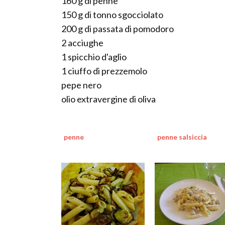
160 g di penne
150 g di tonno sgocciolato
200 g di passata di pomodoro
2 acciughe
1 spicchio d'aglio
1 ciuffo di prezzemolo
pepe nero
olio extravergine di oliva
penne
penne salsiccia