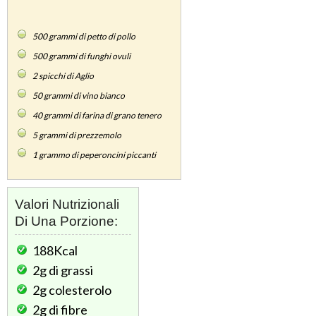
500
grammi di petto di pollo
500
grammi di funghi ovuli
2
spicchi di Aglio
50
grammi di vino bianco
40
grammi di farina di grano tenero
5
grammi di prezzemolo
1
grammo di peperoncini piccanti
Valori Nutrizionali
Di Una Porzione:
188Kcal
2g
di grassi
2g
colesterolo
2g
di fibre