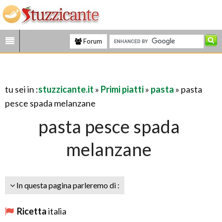
Forum
tu sei in :
stuzzicante.it
»
Primi piatti
»
pasta
» pasta
pesce spada melanzane
pasta pesce spada
melanzane
In questa pagina parleremo di :
Ricetta
italia