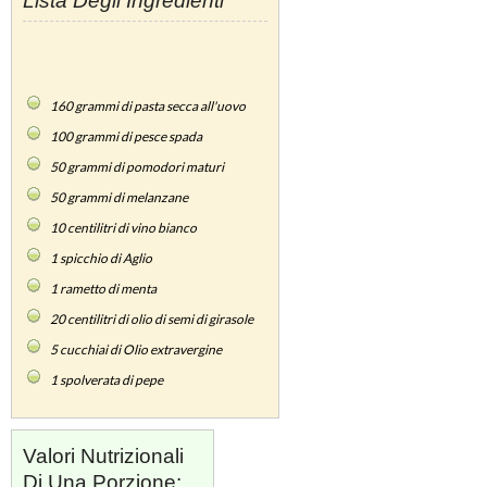
Lista Degli Ingredienti
160
grammi di pasta secca all'uovo
100
grammi di pesce spada
50
grammi di pomodori maturi
50
grammi di melanzane
10
centilitri di vino bianco
1
spicchio di Aglio
1
rametto di menta
20
centilitri di olio di semi di girasole
5
cucchiai di Olio extravergine
1
spolverata di pepe
Valori Nutrizionali
Di Una Porzione: