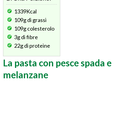
1339Kcal
109g
di grassi
109g
colesterolo
3g
di fibre
22g
di proteine
La pasta con pesce spada e
melanzane