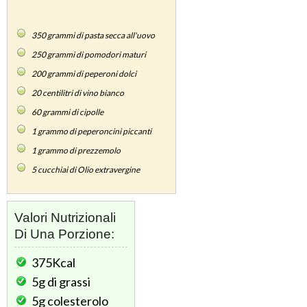
350
grammi di pasta secca all'uovo
250
grammi di pomodori maturi
200
grammi di peperoni dolci
20
centilitri di vino bianco
60
grammi di cipolle
1
grammo di peperoncini piccanti
1
grammo di prezzemolo
5
cucchiai di Olio extravergine
Valori Nutrizionali
Di Una Porzione:
375Kcal
5g
di grassi
5g
colesterolo