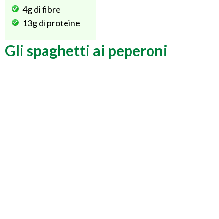
4g
di fibre
13g
di proteine
Gli spaghetti ai peperoni