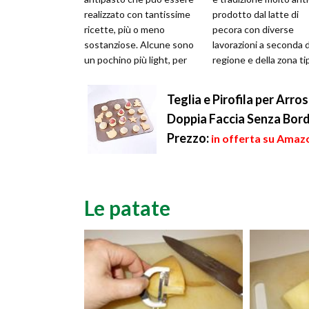
realizzato con tantissime
prodotto dal latte di
ricette, più o meno
pecora con diverse
sostanziose. Alcune sono
lavorazioni a seconda d
un pochino più light, per
regione e della zona ti
quanto possibile
di produzione. Que...
utilizzando la carn...
Teglia e Pirofila per Arr
Doppia Faccia Senza Bordi
Prezzo:
in offerta su Amazo
Le patate