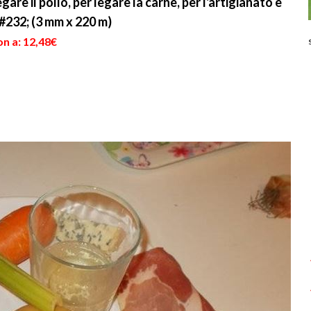
gare il pollo, per legare la carne, per l'artigianato e
#232; (3 mm x 220 m)
n a: 12,48€