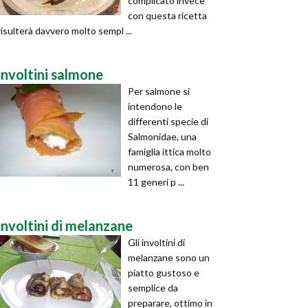
complicato invece
con questa ricetta
risulterà davvero molto sempl ...
involtini salmone
Per salmone si
intendono le
differenti specie di
Salmonidae, una
famiglia ittica molto
numerosa, con ben
11 generi p ...
involtini di melanzane
Gli involtini di
melanzane sono un
piatto gustoso e
semplice da
preparare, ottimo in