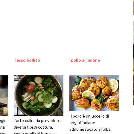
lesso bollito
pollo al limone
Il pollo è un uccello di
ggio
L’arte culinaria prevedere
origini indiane
ria
diversi tipi di cottura,
addomesticato all'alba
iche,
come quella al forno, la