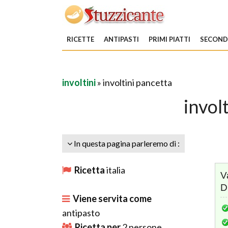
RICETTE
ANTIPASTI
PRIMI PIATTI
SECONDI
involtini
» involtini pancetta
invol
In questa pagina parleremo di :
Ricetta
italia
V
D
Viene servita come
antipasto
Ricetta per
2
persone