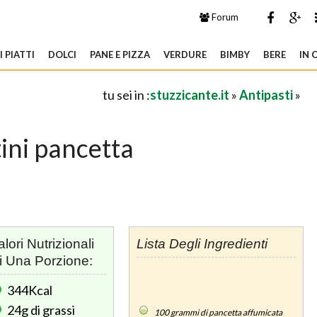
Forum
 PIATTI
DOLCI
PANE E PIZZA
VERDURE
BIMBY
BERE
IN 
tu sei in :
stuzzicante.it
»
Antipasti
»
tini pancetta
alori Nutrizionali
Lista Degli Ingredienti
i Una Porzione:
344Kcal
24g
di grassi
100
grammi di pancetta affumicata