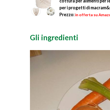
cottura per alimenti per le
per i progetti di macram&
Prezzo:
in offerta su Amazo
Gli ingredienti