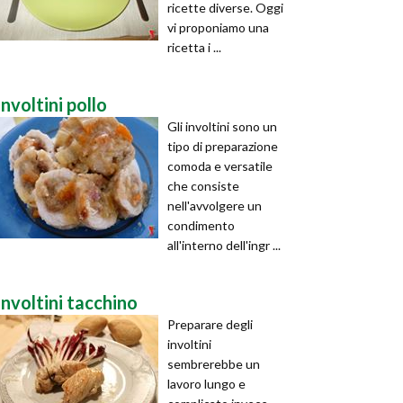
ricette diverse. Oggi
vi proponiamo una
ricetta i ...
involtini pollo
Gli involtini sono un
tipo di preparazione
comoda e versatile
che consiste
nell'avvolgere un
condimento
all'interno dell'ingr ...
involtini tacchino
Preparare degli
involtini
sembrerebbe un
lavoro lungo e