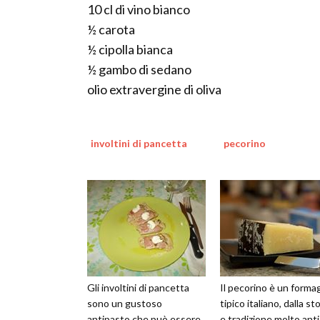
10 cl di vino bianco
½ carota
½ cipolla bianca
½ gambo di sedano
olio extravergine di oliva
involtini di pancetta
pecorino
Gli involtini di pancetta
Il pecorino è un forma
sono un gustoso
tipico italiano, dalla sto
antipasto che può essere
e tradizione molto ant