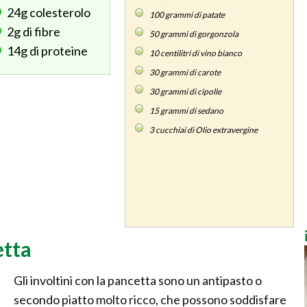
24g
colesterolo
100
grammi di patate
2g
di fibre
50
grammi di gorgonzola
14g
di proteine
10
centilitri di vino bianco
30
grammi di carote
30
grammi di cipolle
15
grammi di sedano
3
cucchiai di Olio extravergine
etta
Gli involtini con la pancetta sono un antipasto o
secondo piatto molto ricco, che possono soddisfare