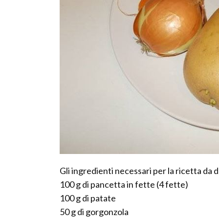
Gli ingredienti necessari per la ricetta da 
100 g di pancetta in fette (4 fette)
100 g di patate
50 g di gorgonzola