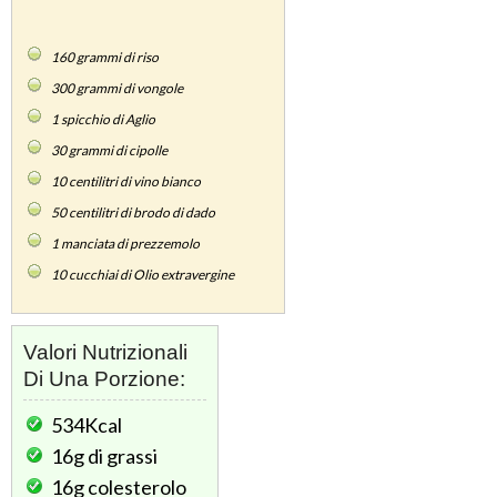
160
grammi di riso
300
grammi di vongole
1
spicchio di Aglio
30
grammi di cipolle
10
centilitri di vino bianco
50
centilitri di brodo di dado
1
manciata di prezzemolo
10
cucchiai di Olio extravergine
Valori Nutrizionali
Di Una Porzione:
534Kcal
16g
di grassi
16g
colesterolo