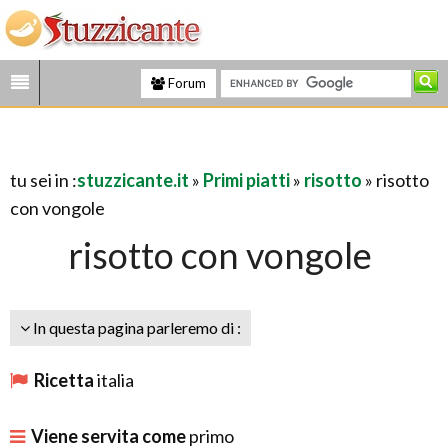
Forum
tu sei in :
stuzzicante.it
»
Primi piatti
»
risotto
» risotto
con vongole
risotto con vongole
In questa pagina parleremo di :
Ricetta
italia
Viene servita come
primo