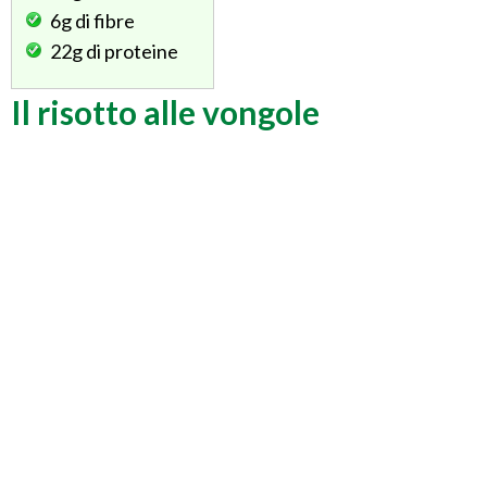
6g
di fibre
22g
di proteine
Il risotto alle vongole