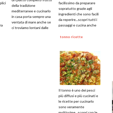
lici
facilissimo da preparare
della tradizione
sopratutto grazie agli
mediterranee e cucinarlo
ingredienti che sono facili
in casa porta sempre una
da reperire...scopri tutti i
ventata di mare anche se
ra
passaggi e cucina anche
ci troviamo lontani dalle
tu questo piatto
scogliere e dalle spiagge
tonno ricette
Il tonno è uno dei pesci
più diffusi e più cucinati e
le ricette per cucinarlo
sono veramente
moltissime...scopri con le