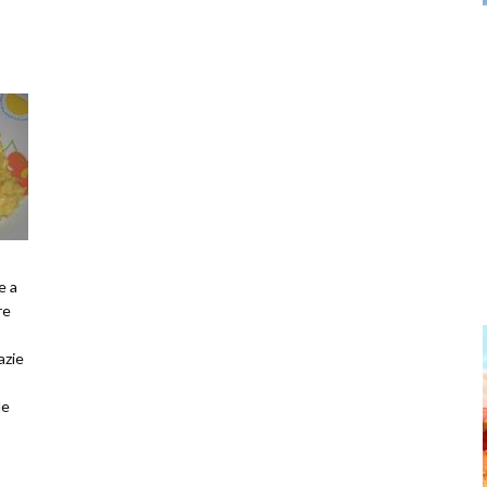
e a
re
azie
le
 perm