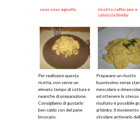
questa ricetta
cous cous agnello
risotto zafferano e
salsiccia bimby
Per realizzare questa
Preparare un risotto
ricetta, non serve un
buonissimo senza star
elevato tempo di cottura e
mescolare e rimescola
neanche di preparazione.
ed ottenere lo stesso
Consigliamo di gustarlo
risultato è possibile gr
ben caldo con del pane
al bimby. Il movimento
bruscato.
circolare antiorario del
lame e della farfalla vi