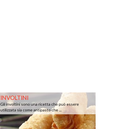
INVOLTINI
Gli involtini sono una ricetta che può essere
utilizzata sia come antipasto che ...