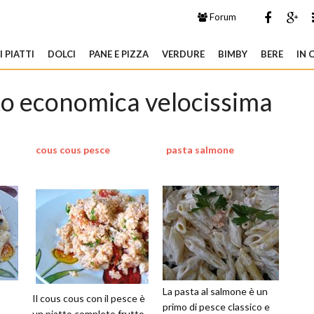
Forum
 PIATTI
DOLCI
PANE E PIZZA
VERDURE
BIMBY
BERE
IN 
tto economica velocissima
cous cous pesce
pasta salmone
La pasta al salmone è un
Il cous cous con il pesce è
primo di pesce classico e
un piatto completo frutto