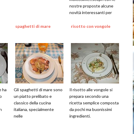
nostre proposte alcune
novità interessanti per
cucinare qualcosa di
buono
spaghetti di mare
risotto con vongole
e ha
Gli spaghetti di mare sono
Il risotto alle vongole si
o
un piatto prelibato e
prepara secondo una
classico della cucina
ricetta semplice composta
n
italiana, specialmente
da pochi ma buonissimi
nelle
ingredienti.