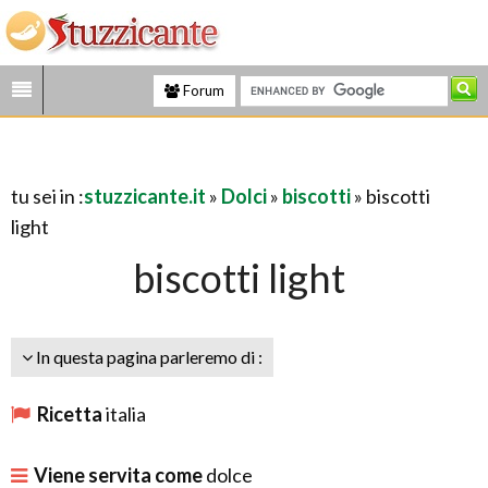
Forum
tu sei in :
stuzzicante.it
»
Dolci
»
biscotti
» biscotti
light
biscotti light
In questa pagina parleremo di :
Ricetta
italia
Viene servita come
dolce