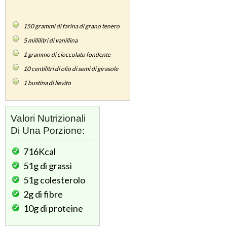
150
grammi di farina di grano tenero
5
millilitri di vanillina
1
grammo di cioccolato fondente
10
centilitri di olio di semi di girasole
1
bustina di lievito
Valori Nutrizionali
Di Una Porzione:
716Kcal
51g
di grassi
51g
colesterolo
2g
di fibre
10g
di proteine