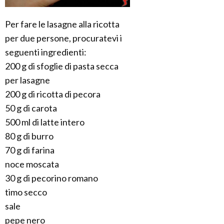
Per fare le lasagne alla ricotta
per due persone, procuratevi i
seguenti ingredienti:
200 g di sfoglie di pasta secca
per lasagne
200 g di ricotta di pecora
50 g di carota
500 ml di latte intero
80 g di burro
70 g di farina
noce moscata
30 g di pecorino romano
timo secco
sale
pepe nero