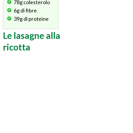
78g
colesterolo
6g
di fibre
39g
di proteine
Le lasagne alla
ricotta