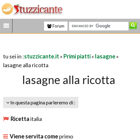
Forum
tu sei in :
stuzzicante.it
»
Primi piatti
»
lasagne
»
lasagne alla ricotta
lasagne alla ricotta
In questa pagina parleremo di :
Ricetta
italia
Viene servita come
primo