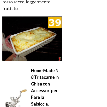
rosso secco, leggermente
fruttato.
Home Made N.
8 Tritacarne in
Ghisa con
Accessori per
Fare la
Salsiccia,