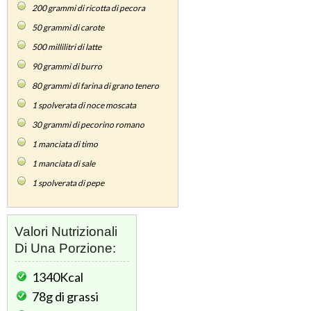
200
grammi di ricotta di pecora
50
grammi di carote
500
millilitri di latte
90
grammi di burro
80
grammi di farina di grano tenero
1
spolverata di noce moscata
30
grammi di pecorino romano
1
manciata di timo
1
manciata di sale
1
spolverata di pepe
Valori Nutrizionali
Di Una Porzione:
1340Kcal
78g
di grassi