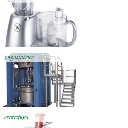
impastatrice
centrifuga