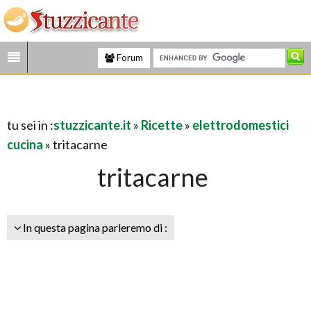
Forum
tu sei in :
stuzzicante.it
»
Ricette
»
elettrodomestici
cucina
» tritacarne
tritacarne
In questa pagina parleremo di :