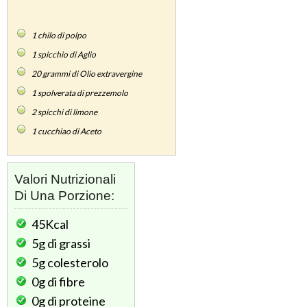
1
chilo di polpo
1
spicchio di Aglio
20
grammi di Olio extravergine
1
spolverata di prezzemolo
2
spicchi di limone
1
cucchiao di Aceto
Valori Nutrizionali
Di Una Porzione:
45Kcal
5g
di grassi
5g
colesterolo
0g
di fibre
0g
di proteine