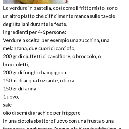
Le verdure in pastella, così come il fritto misto, sono
un altro piatto che difficilmente manca sulle tavole
degli italiani durante le feste.
Ingredienti per 4-6 persone:
Verdure a scelta, per esempio una zucchina, una
melanzana, due cuori di carciofo,
200 gr di ciuffetti di cavolfiore, o broccolo, o
broccoletti,
200 gr di funghi champignon
150 ml di acqua frizzante, o birra
150 gr di farina
1 uovo,
sale
olio di semi di arachide per friggere
In una ciotola sbattere l'uovo con una frusta o una
forchetta, aggiungere l’acqua o la birra freddissima, e