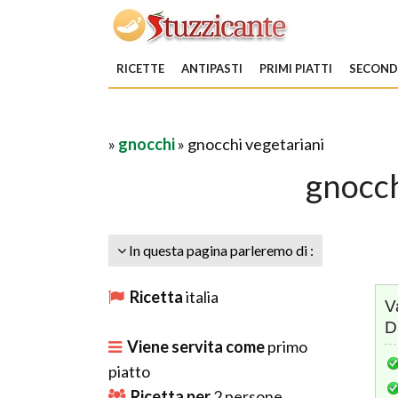
RICETTE
ANTIPASTI
PRIMI PIATTI
SECONDI
»
gnocchi
» gnocchi vegetariani
gnocch
In questa pagina parleremo di :
Ricetta
italia
V
D
Viene servita come
primo
piatto
Ricetta per
2
persone