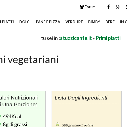
Forum
 PIATTI
DOLCI
PANE E PIZZA
VERDURE
BIMBY
BERE
IN 
tu sei in :
stuzzicante.it
»
Primi piatti
i vegetariani
alori Nutrizionali
Lista Degli Ingredienti
i Una Porzione:
494Kcal
8g
di grassi
300
grammi di patate