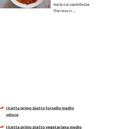
ma la cui squisitezza
l’ha reso n ...
ricetta primo piatto fornello medio
veloce
ricetta primo piatto vegetariana medio