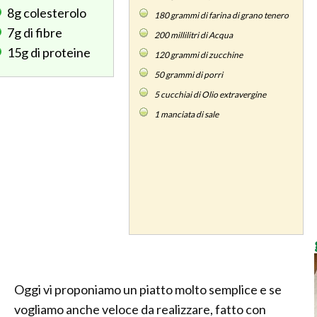
8g
colesterolo
180
grammi di farina di grano tenero
7g
di fibre
200
millilitri di Acqua
15g
di proteine
120
grammi di zucchine
50
grammi di porri
5
cucchiai di Olio extravergine
1
manciata di sale
Oggi vi proponiamo un piatto molto semplice e se
vogliamo anche veloce da realizzare, fatto con