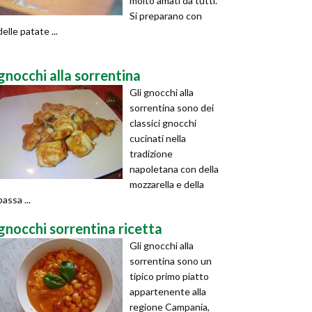
molto amati da tutti.
Si preparano con
delle patate ...
gnocchi alla sorrentina
Gli gnocchi alla
sorrentina sono dei
classici gnocchi
cucinati nella
tradizione
napoletana con della
mozzarella e della
passa ...
gnocchi sorrentina ricetta
Gli gnocchi alla
sorrentina sono un
tipico primo piatto
appartenente alla
regione Campania,