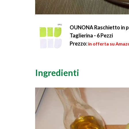
OUNONA Raschietto in pla
Taglierina - 6 Pezzi
Prezzo:
in offerta su Amazo
Ingredienti