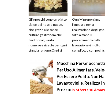
Gli gnocchi sono un piatto
Oggi vi proponiamo
tipico del nostro paese,
l'impasto per la
che grazie alle tante
realizzazione degli gno
culture gastronomiche
fatti a mano.Il
tradizionali, vanta
procedimento della
numerose ricette per ogni
lavorazione è molto
singola regione.Oggi vi
semplice, e con pochis
propiniamo questo primo
ingredienti, realizzere
piatto m...
una pietanza molto
Macchina Per Gnocchetti 
appetit...
Per Uso Alimentare. Vel
Per Essere Pulita: Non Ha
Lavastoviglie. Realizza I
Prezzo:
in offerta su Amaz