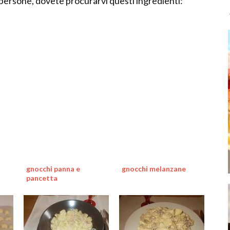
 persone, dovete procurarvi questi ingredienti:
gnocchi panna e
gnocchi melanzane
pancetta