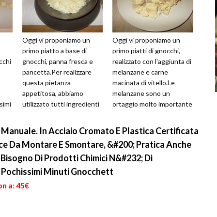
Oggi vi proponiamo un
Oggi vi proponiamo un
primo piatto a base di
primo piatti di gnocchi,
cchi
gnocchi, panna fresca e
realizzato con l'aggiunta di
pancetta.Per realizzare
melanzane e carne
questa pietanza
macinata di vitello.Le
appetitosa, abbiamo
melanzane sono un
simi
utilizzato tutti ingredienti
ortaggio molto importante
te
semplice da acquistare al
per la nostra
supermercato. ...
alimentazione, dal sapo...
Manuale. In Acciaio Cromato E Plastica Certificata
oce Da Montare E Smontare, &#200; Pratica Anche
 Bisogno Di Prodotti Chimici N&#232; Di
n Pochissimi Minuti Gnocchett
on a: 45€