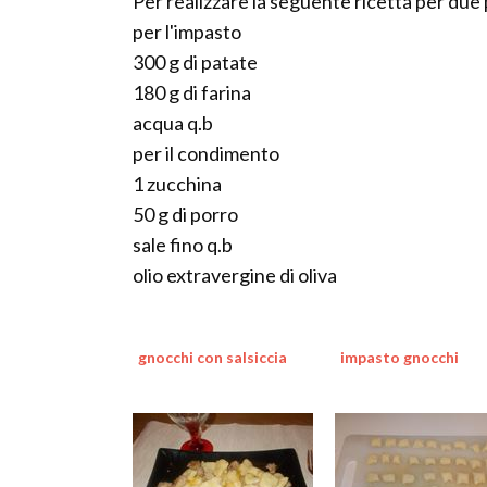
Per realizzare la seguente ricetta per due
per l'impasto
300 g di patate
180 g di farina
acqua q.b
per il condimento
1 zucchina
50 g di porro
sale fino q.b
olio extravergine di oliva
gnocchi con salsiccia
impasto gnocchi