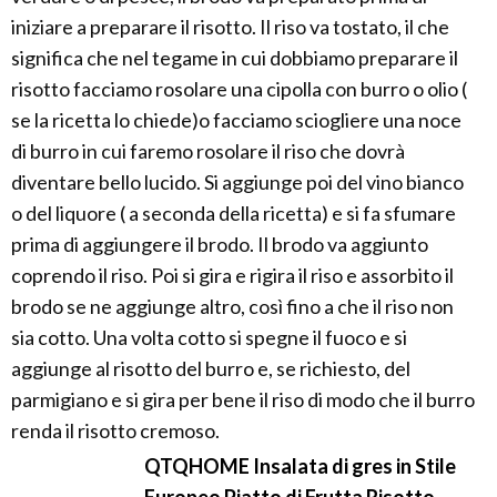
iniziare a preparare il risotto. Il riso va tostato, il che
significa che nel tegame in cui dobbiamo preparare il
risotto facciamo rosolare una cipolla con burro o olio (
se la ricetta lo chiede)o facciamo sciogliere una noce
di burro in cui faremo rosolare il riso che dovrà
diventare bello lucido. Si aggiunge poi del vino bianco
o del liquore ( a seconda della ricetta) e si fa sfumare
prima di aggiungere il brodo. Il brodo va aggiunto
coprendo il riso. Poi si gira e rigira il riso e assorbito il
brodo se ne aggiunge altro, così fino a che il riso non
sia cotto. Una volta cotto si spegne il fuoco e si
aggiunge al risotto del burro e, se richiesto, del
parmigiano e si gira per bene il riso di modo che il burro
renda il risotto cremoso.
QTQHOME Insalata di gres in Stile