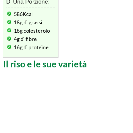
Di Una Porzione:
586Kcal
18g
di grassi
18g
colesterolo
4g
di fibre
16g
di proteine
Il riso e le sue varietà