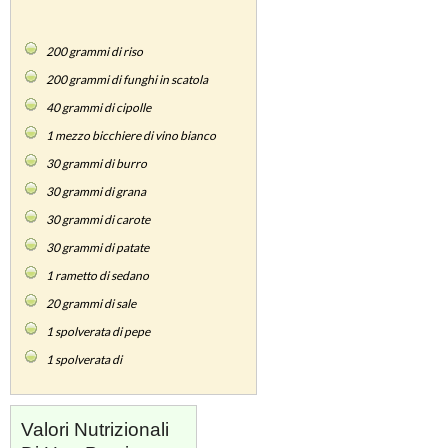
200
grammi di riso
200
grammi di funghi in scatola
40
grammi di cipolle
1
mezzo bicchiere di vino bianco
30
grammi di burro
30
grammi di grana
30
grammi di carote
30
grammi di patate
1
rametto di sedano
20
grammi di sale
1
spolverata di pepe
1
spolverata di
Valori Nutrizionali