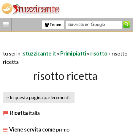
Forum
tu sei in :
stuzzicante.it
»
Primi piatti
»
risotto
» risotto
ricetta
risotto ricetta
In questa pagina parleremo di :
Ricetta
italia
Viene servita come
primo