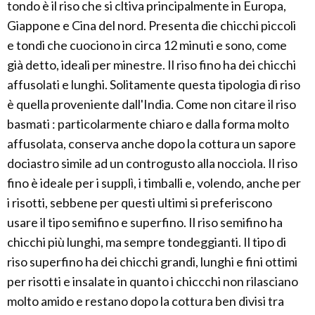
tondo è il riso che si cltiva principalmente in Europa,
Giappone e Cina del nord. Presenta die chicchi piccoli
e tondi che cuociono in circa 12 minuti e sono, come
già detto, ideali per minestre. Il riso fino ha dei chicchi
affusolati e lunghi. Solitamente questa tipologia di riso
è quella proveniente dall'India. Come non citare il riso
basmati : particolarmente chiaro e dalla forma molto
affusolata, conserva anche dopo la cottura un sapore
dociastro simile ad un controgusto alla nocciola. Il riso
fino è ideale per i supplì, i timballi e, volendo, anche per
i risotti, sebbene per questi ultimi si preferiscono
usare il tipo semifino e superfino. Il riso semifino ha
chicchi più lunghi, ma sempre tondeggianti. Il tipo di
riso superfino ha dei chicchi grandi, lunghi e fini ottimi
per risotti e insalate in quanto i chiccchi non rilasciano
molto amido e restano dopo la cottura ben divisi tra