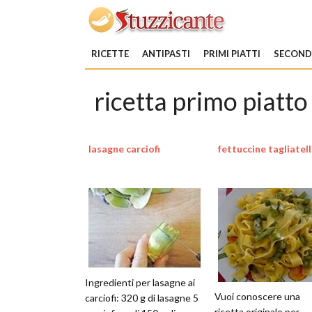
RICETTE
ANTIPASTI
PRIMI PIATTI
SECONDI
ricetta primo piatt
lasagne carciofi
fettuccine tagliatel
Ingredienti per lasagne ai
Vuoi conoscere una
carciofi: 320 g di lasagne 5
ricetta originale per