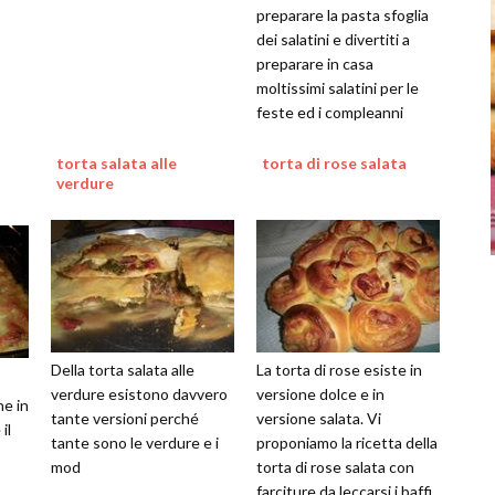
preparare la pasta sfoglia
dei salatini e divertiti a
preparare in casa
moltissimi salatini per le
feste ed i compleanni
torta salata alle
torta di rose salata
verdure
Della torta salata alle
La torta di rose esiste in
verdure esistono davvero
versione dolce e in
he in
tante versioni perché
versione salata. Vi
il
tante sono le verdure e i
proponiamo la ricetta della
mod
torta di rose salata con
farciture da leccarsi i baffi.