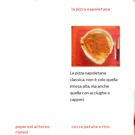
carne, uova e verdure
con le nostre fotografie
la pizza napoletana
La pizza napoletana
classica, non è solo quella
intesa alta, ma anche
quella con acciughe e
capperi,
peperoni al forno
cozze patate e riso
ripieni