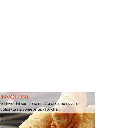
INVOLTINI
Gli involtini sono una ricetta che può essere
utilizzata sia come antipasto che ...