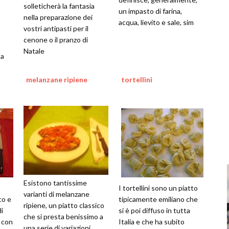
solleticherà la fantasia
un impasto di farina,
nella preparazione dei
acqua, lievito e sale, sim
vostri antipasti per il
cenone o il pranzo di
Natale
ta
melanzane ripiene
tortellini
Esistono tantissime
I tortellini sono un piatto
varianti di melanzane
co e
tipicamente emiliano che
ripiene, un piatto classico
di
si è poi diffuso in tutta
che si presta benissimo a
 con
Italia e che ha subito
una serie di variazioni