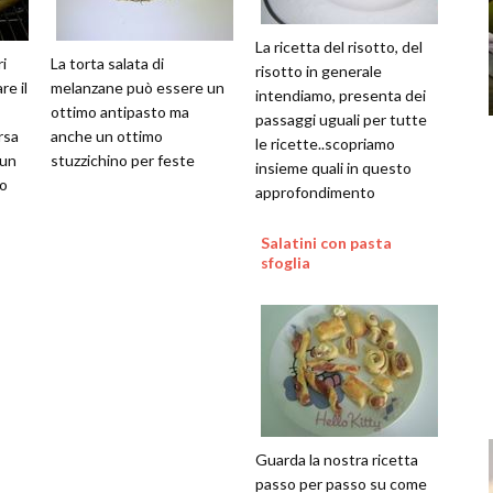
La ricetta del risotto, del
i
La torta salata di
risotto in generale
e il
melanzane può essere un
intendiamo, presenta dei
ottimo antipasto ma
passaggi uguali per tutte
rsa
anche un ottimo
le ricette..scopriamo
 un
stuzzichino per feste
insieme quali in questo
co
approfondimento
Salatini con pasta
sfoglia
Guarda la nostra ricetta
passo per passo su come