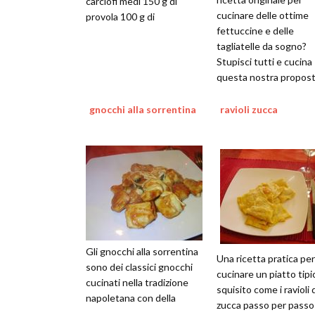
carciofi medi 150 g di
cucinare delle ottime
provola 100 g di
fettuccine e delle
tagliatelle da sogno?
Stupisci tutti e cucina
questa nostra propos
gnocchi alla sorrentina
ravioli zucca
Gli gnocchi alla sorrentina
Una ricetta pratica per
sono dei classici gnocchi
cucinare un piatto tipi
cucinati nella tradizione
squisito come i ravioli 
napoletana con della
zucca passo per passo