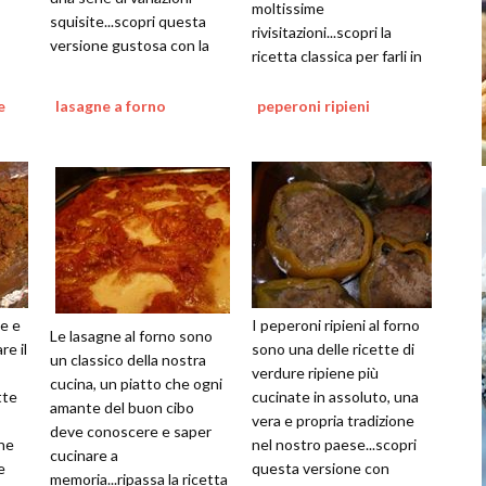
moltissime
squisite...scopri questa
rivisitazioni...scopri la
versione gustosa con la
ricetta classica per farli in
nostra ricetta
casa
e
lasagne a forno
peperoni ripieni
ee e
I peperoni ripieni al forno
Le lasagne al forno sono
re il
sono una delle ricette di
un classico della nostra
verdure ripiene più
cucina, un piatto che ogni
tte
cucinate in assoluto, una
amante del buon cibo
vera e propria tradizione
deve conoscere e saper
che
nel nostro paese...scopri
cucinare a
e
questa versione con
memoria...ripassa la ricetta