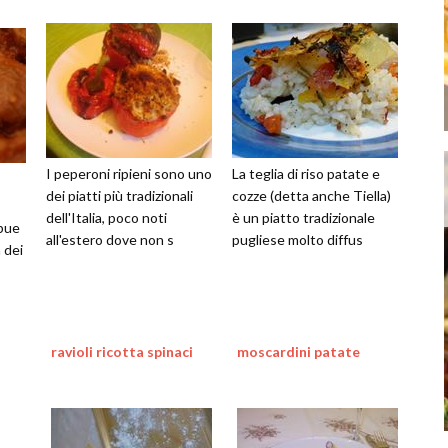
I peperoni ripieni sono uno
La teglia di riso patate e
dei piatti più tradizionali
cozze (detta anche Tiella)
dell'Italia, poco noti
è un piatto tradizionale
bue
all'estero dove non s
pugliese molto diffus
 dei
ravioli ricotta spinaci
moscardini patate