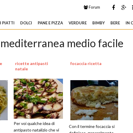
Forum
 PIATTI
DOLCI
PANE E PIZZA
VERDURE
BIMBY
BERE
IN 
o mediterranea medio facile
le
ricette antipasti
focaccia ricetta
natale
Per voi qualche idea di
Con il termine focaccia si
antipasto natalizio che vi
definisce, generalmente,