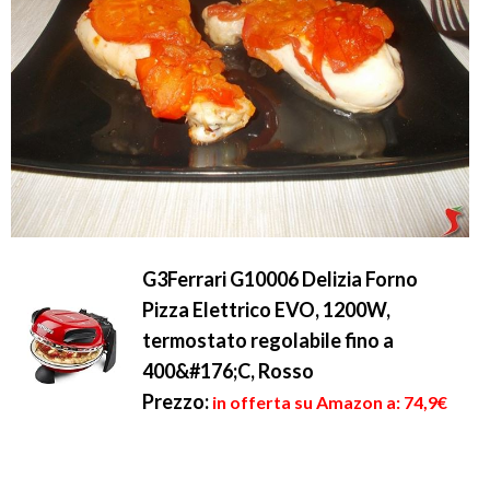
G3Ferrari G10006 Delizia Forno
Pizza Elettrico EVO, 1200W,
termostato regolabile fino a
400&#176;C, Rosso
Prezzo:
in offerta su Amazon a: 74,9€