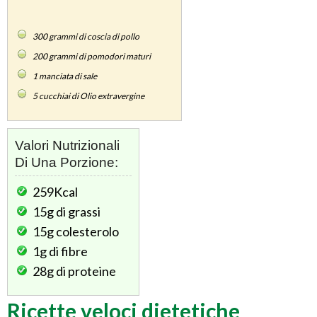
300
grammi di coscia di pollo
200
grammi di pomodori maturi
1
manciata di sale
5
cucchiai di Olio extravergine
Valori Nutrizionali
Di Una Porzione:
259Kcal
15g
di grassi
15g
colesterolo
1g
di fibre
28g
di proteine
Ricette veloci dietetiche