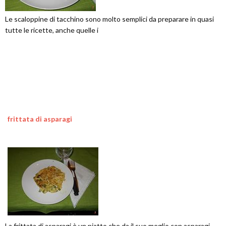
Le scaloppine di tacchino sono molto semplici da preparare in quasi
tutte le ricette, anche quelle i
frittata di asparagi
La frittata di asparagi è un piatto che da il suo meglio con asparagi