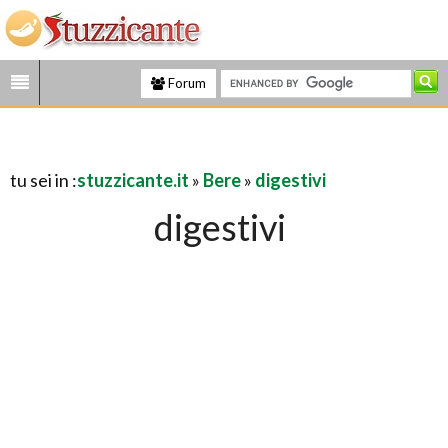
Forum
tu sei in :
stuzzicante.it
»
Bere
»
digestivi
digestivi