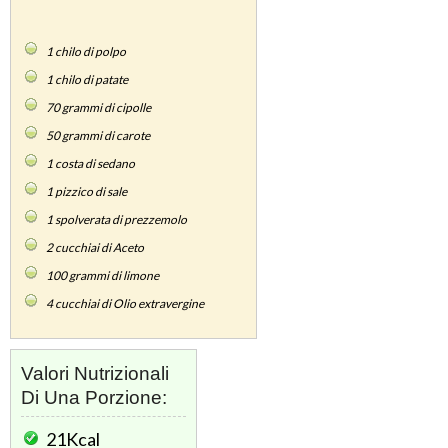
1
chilo di polpo
1
chilo di patate
70
grammi di cipolle
50
grammi di carote
1
costa di sedano
1
pizzico di sale
1
spolverata di prezzemolo
2
cucchiai di Aceto
100
grammi di limone
4
cucchiai di Olio extravergine
Valori Nutrizionali
Di Una Porzione:
21Kcal