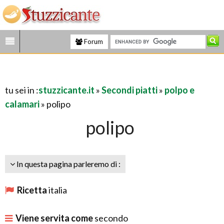
Forum
tu sei in :
stuzzicante.it
»
Secondi piatti
»
polpo e
calamari
» polipo
polipo
In questa pagina parleremo di :
Ricetta
italia
Viene servita come
secondo