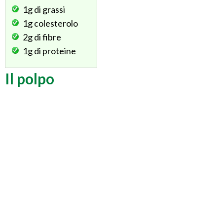
1g
di grassi
1g
colesterolo
2g
di fibre
1g
di proteine
Il polpo