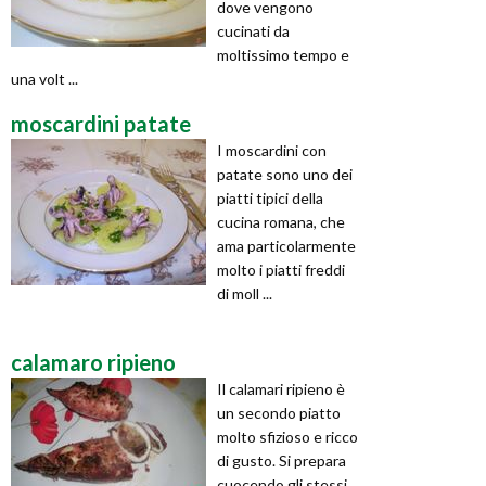
dove vengono
cucinati da
moltissimo tempo e
una volt ...
moscardini patate
I moscardini con
patate sono uno dei
piatti tipici della
cucina romana, che
ama particolarmente
molto i piatti freddi
di moll ...
calamaro ripieno
Il calamari ripieno è
un secondo piatto
molto sfizioso e ricco
di gusto. Si prepara
cuocendo gli stessi