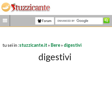
Forum
tu sei in :
stuzzicante.it
»
Bere
»
digestivi
digestivi