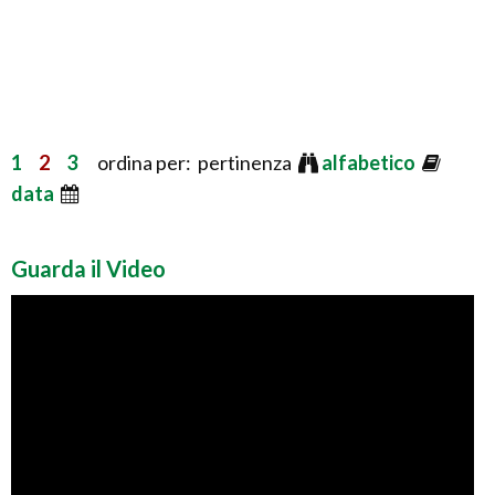
1
2
3
ordina per: pertinenza
alfabetico
data
Guarda il Video