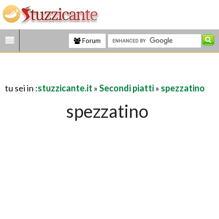
Forum
tu sei in :
stuzzicante.it
»
Secondi piatti
»
spezzatino
spezzatino