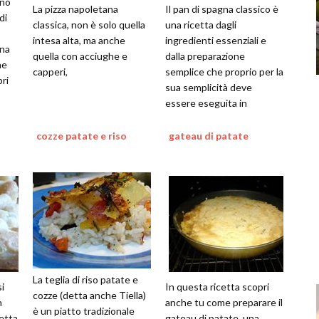
rno
La pizza napoletana
Il pan di spagna classico è
di
classica, non è solo quella
una ricetta dagli
intesa alta, ma anche
ingredienti essenziali e
una
quella con acciughe e
dalla preparazione
ne
capperi,
semplice che proprio per la
ri
sua semplicità deve
essere eseguita in
maniera precisa...scopri
con noi come prepa
cozze patate e riso
gateau di patate
La teglia di riso patate e
i
In questa ricetta scopri
cozze (detta anche Tiella)
n
anche tu come preparare il
è un piatto tradizionale
cetta
gateau di patate, una