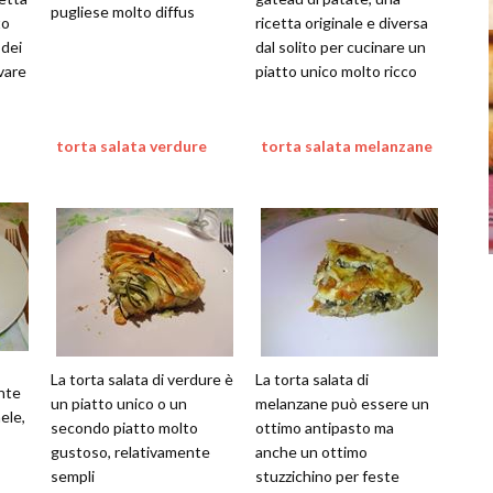
pugliese molto diffus
to
ricetta originale e diversa
 dei
dal solito per cucinare un
ovare
piatto unico molto ricco
torta salata verdure
torta salata melanzane
La torta salata di verdure è
La torta salata di
ante
un piatto unico o un
melanzane può essere un
mele,
secondo piatto molto
ottimo antipasto ma
gustoso, relativamente
anche un ottimo
sempli
stuzzichino per feste