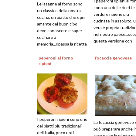
I peperoni ripieni al fo
Le lasagne al forno sono
sono una delle ricette 
un classico della nostra
verdure ripiene più
cucina, un piatto che ogni
cucinate in assoluto, 
amante del buon cibo
vera e propria tradizio
deve conoscere e saper
nel nostro paese...scop
cucinare a
questa versione con
memoria...ripassa la ricetta
carne, uova e verdure
con le nostre fotografie
peperoni al forno
focaccia genovese
ripieni
I peperoni ripieni sono uno
La focaccia genovese s
dei piatti più tradizionali
può preparare anche i
dell'Italia, poco noti
casa e con la giusta ri