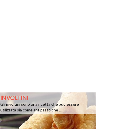
INVOLTINI
Gli involtini sono una ricetta che può essere
utilizzata sia come antipasto che ...