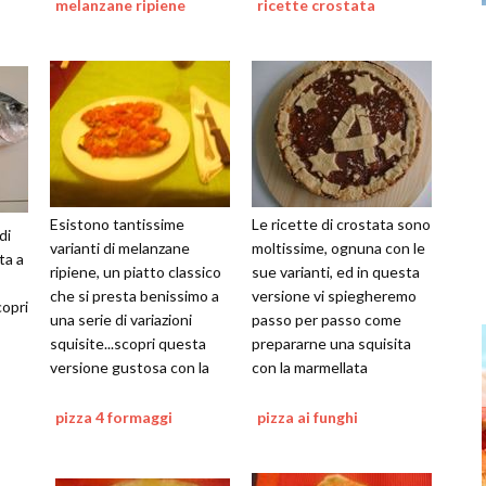
melanzane ripiene
ricette crostata
Esistono tantissime
Le ricette di crostata sono
di
varianti di melanzane
moltissime, ognuna con le
ta a
ripiene, un piatto classico
sue varianti, ed in questa
che si presta benissimo a
versione vi spiegheremo
copri
una serie di variazioni
passo per passo come
squisite...scopri questa
prepararne una squisita
versione gustosa con la
con la marmellata
nostra ricetta
pizza 4 formaggi
pizza ai funghi