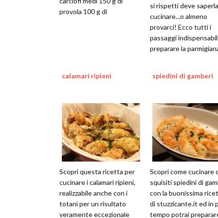
carciofi medi 150 g di
si rispetti deve saperl
provola 100 g di
cucinare...o almeno
provarci! Ecco tutti i
passaggi indispensabil
preparare la parmigian
calamari ripieni
spiedini di gamberi
Scopri questa ricetta per
Scopri come cucinare d
cucinare i calamari ripieni,
squisiti spiedini di gam
realizzabile anche con i
con la buonissima rice
totani per un risultato
di stuzzicante.it ed in
veramente eccezionale
tempo potrai preparar