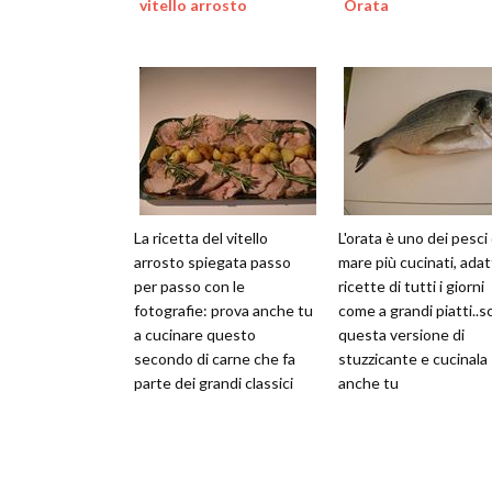
vitello arrosto
Orata
La ricetta del vitello
L'orata è uno dei pesci 
arrosto spiegata passo
mare più cucinati, adat
per passo con le
ricette di tutti i giorni
fotografie: prova anche tu
come a grandi piatti..s
a cucinare questo
questa versione di
secondo di carne che fa
stuzzicante e cucinala
parte dei grandi classici
anche tu
della cucina