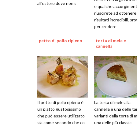
all'estero dove non s
e qualche accorgimen
riuscirete ad ottenere
risultati incredibili, pr
per credere
petto di pollo ripieno
torta di mele e
cannella
Il petto di pollo ripieno è
La torta di mele alla
un piatto gustosissimo
cannella è una delle t
che può essere utilizzato
varianti della torta di 
sia come secondo che co
una delle più classic