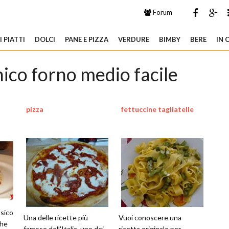
Forum
 PIATTI
DOLCI
PANE E PIZZA
VERDURE
BIMBY
BERE
IN 
nico forno medio facile
pizza
fettuccine tagliatelle
ssico
Una delle ricette più
Vuoi conoscere una
che
famose dell'Italia, uno dei
ricetta originale per