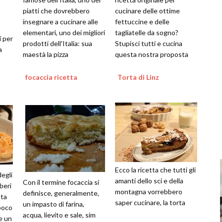
a
piatti che dovrebbero
cucinare delle ottime
insegnare a cucinare alle
fettuccine e delle
elementari, uno dei migliori
tagliatelle da sogno?
i per
prodotti dell'Italia: sua
Stupisci tutti e cucina
a
maestà la pizza
questa nostra proposta
focaccia ricetta
Torta di Linz
Ecco la ricetta che tutti gli
egli
amanti dello sci e della
Con il termine focaccia si
beri
montagna vorrebbero
definisce, generalmente,
tta
saper cucinare, la torta
un impasto di farina,
 poco
acqua, lievito e sale, sim
e un