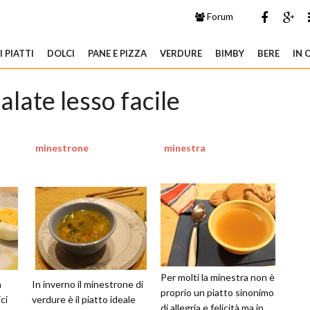
Forum
 PIATTI
DOLCI
PANE E PIZZA
VERDURE
BIMBY
BERE
IN 
salate lesso facile
minestrone
minestra
Per molti la minestra non è
a
In inverno il minestrone di
proprio un piatto sinonimo
ci
verdure è il piatto ideale
di allegria e felicità ma in