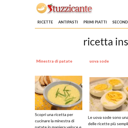
RICETTE
ANTIPASTI
PRIMI PIATTI
SECONDI
ricetta in
Minestra di patate
uova sode
Scopri una ricetta per
Le uova sode sono un
cucinare la minestra di
delle ricette più sempli
patate in maniera veloce e