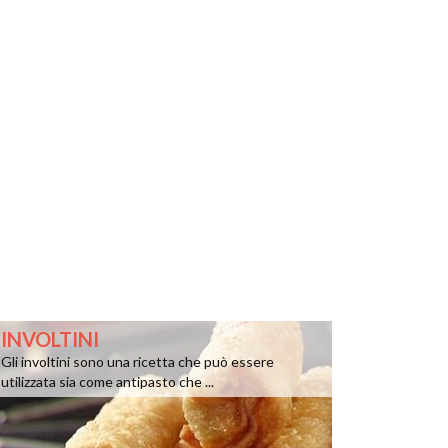
INVOLTINI
Gli involtini sono una ricetta che può essere
utilizzata sia come antipasto che ...