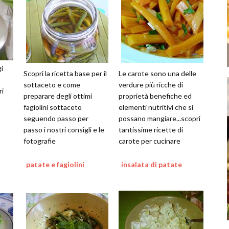
i
Scopri la ricetta base per il
Le carote sono una delle
sottaceto e come
verdure più ricche di
ri
preparare degli ottimi
proprietà benefiche ed
fagiolini sottaceto
elementi nutritivi che si
seguendo passo per
possano mangiare...scopri
passo i nostri consigli e le
tantissime ricette di
fotografie
carote per cucinare
questa verdura in tanti
modi
patate e fagiolini
insalata di patate