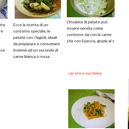
L'insalata di patate può
tte
Ecco la ricetta di un
essere servita come
re
contorno speciale, le
contorno sia con la carne
patate con i fagioli, ideali
che con il pesce, grazie al s
da preparare e consumare
sso
insieme ad un secondo di
e
carne bianca o rossa
carote e zucchine