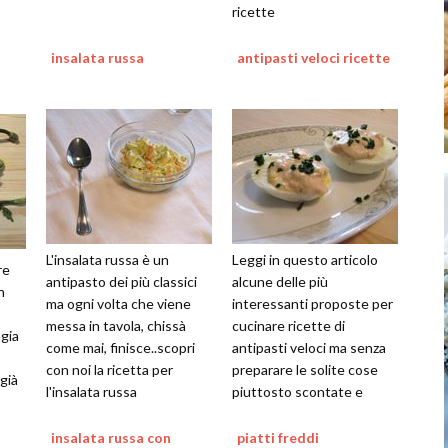
ricette
insalata russa
antipasti veloci ricette
L'insalata russa è un
Leggi in questo articolo
re
antipasto dei più classici
alcune delle più
n
ma ogni volta che viene
interessanti proposte per
messa in tavola, chissà
cucinare ricette di
gia
come mai, finisce..scopri
antipasti veloci ma senza
con noi la ricetta per
preparare le solite cose
già
l'insalata russa
piuttosto scontate e
banali...ecco le nostre idee
insalata russa con
piatti freddi